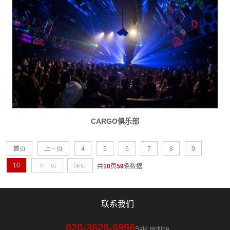
CARGO俱乐部
首页
上一页
4
5
6
7
8
9
10
下一页
尾页
共
10
页
59
条数据
联系我们
020-3626-6956
Sale Hotline