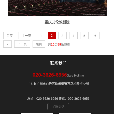
重庆艾伦敦剧院
2
首页
上一页
1
3
4
5
6
7
下一页
尾页
共
10
页
59
条数据
联系我们
020-3626-6956
Sale Hotline
广东省广州市白云区均禾街道石马松园街22号
总机：020-3626-6956 传真：020-3626-6956
了解更多